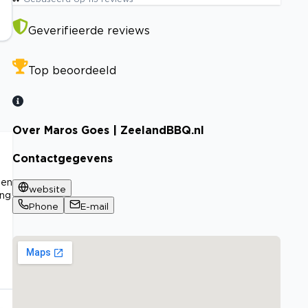
Geverifieerde reviews
Top beoordeeld
Over Maros Goes | ZeelandBBQ.nl
Contactgegevens
 en
website
ing
Phone
E-mail