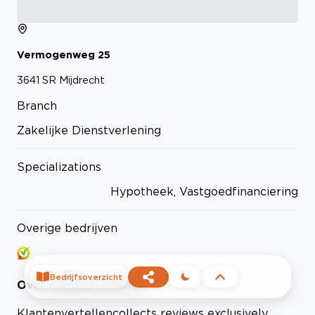
Vermogenweg
25
3641 SR
Mijdrecht
Branch
Zakelijke Dienstverlening
Specializations
Hypotheek, Vastgoedfinanciering
Overige bedrijven
Bedrijfsoverzicht
Over
Klantenvertellen
Klantenvertellen
collects reviews exclusively