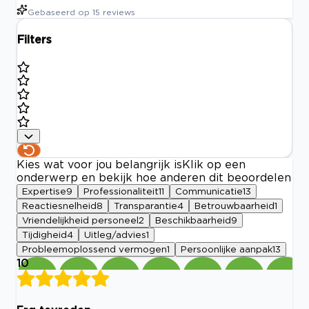
Gebaseerd op
15
reviews
Filters
Kies wat voor jou belangrijk is
Klik op een
onderwerp en bekijk hoe anderen dit beoordelen
Expertise
9
Professionaliteit
11
Communicatie
13
Reactiesnelheid
8
Transparantie
4
Betrouwbaarheid
1
Vriendelijkheid personeel
2
Beschikbaarheid
9
Tijdigheid
4
Uitleg/advies
1
Probleemoplossend vermogen
1
Persoonlijke aanpak
13
10