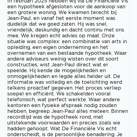
In februari 2025 hebben wij via De Financiële Vis
een hypotheek afgesloten voor de aankoop van
een grotere woning. We kwamen terecht bij
Jean-Paul, en vanaf het eerste moment was
duidelijk dat we goed zaten. Hij was snel,
vriendelijk, deskundig en dacht continu met ons
mee. We kregen echt advies op maat. Onze
situatie was complex: een combinatie van arts in
opleiding, een eigen onderneming en het
overnemen van een bestaande hypotheek. Waar
andere adviseurs weinig wisten over dit soort
constructies, wist Jean-Paul direct wat er
speelde. Hij kende de mogelijkheden en
onmogelijkheden en legde alles helder uit. De
informatie was volledig en de toelichting werd
telkens proactief gegeven. Het proces verliep
soepel en efficiënt. We schakelden vooral
telefonisch, wat perfect werkte. Waar andere
kantoren een fysieke afspraak nodig zouden
hebben, begreep Jean-Paul alles meteen. Binnen
recordtijd was de hypotheek rond, met
uitstekende voorwaarden en precies zoals we
hadden gehoopt. Wat De Financiële Vis echt
onderscheidt, is de persoonlijke benadering. Je