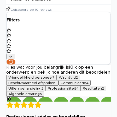
Gebaseerd op
10
reviews
Filters
Kies wat voor jou belangrijk is
Klik op een
onderwerp en bekijk hoe anderen dit beoordelen
Vriendelijkheid personeel
7
Wachttijd
2
Beschikbaarheid afspraken
1
Communicatie
4
Uitleg behandeling
2
Professionaliteit
4
Resultaten
2
Algehele ervaring
5
10
Professioneel advies en begeleiding