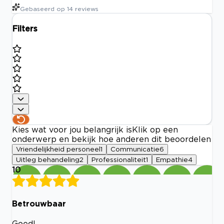
Gebaseerd op
14
reviews
Filters
Kies wat voor jou belangrijk is
Klik op een
onderwerp en bekijk hoe anderen dit beoordelen
Vriendelijkheid personeel
1
Communicatie
6
Uitleg behandeling
2
Professionaliteit
1
Empathie
4
10
Betrouwbaar
Goed!