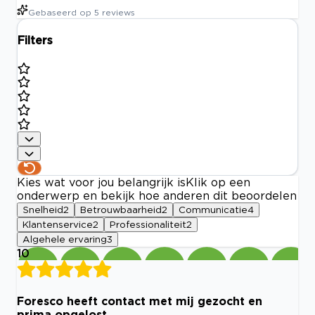
Gebaseerd op
5
reviews
Filters
Kies wat voor jou belangrijk is
Klik op een
onderwerp en bekijk hoe anderen dit beoordelen
Snelheid
2
Betrouwbaarheid
2
Communicatie
4
Klantenservice
2
Professionaliteit
2
Algehele ervaring
3
10
Foresco heeft contact met mij gezocht en
prima opgelost