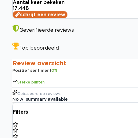
Aantal keer bekeken
17.448
schrijf een review
Geverifieerde reviews
Top beoordeeld
Review overzicht
Positief sentiment
0
%
Sterke punten
Gebaseerd op
reviews
No AI summary available
Filters