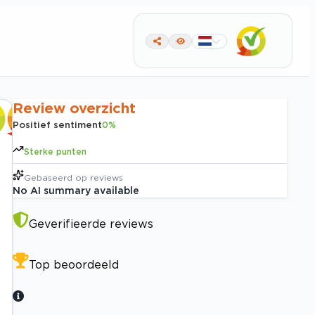
Review overzicht
Positief sentiment
0
%
Sterke punten
Gebaseerd op
reviews
No AI summary available
Geverifieerde reviews
Top beoordeeld