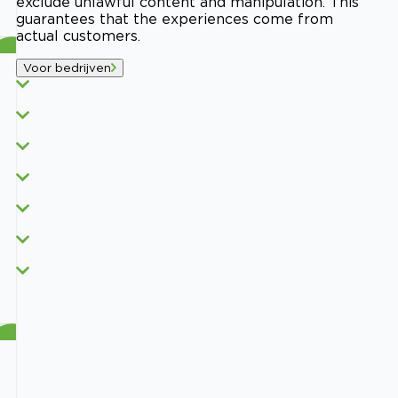
exclude unlawful content and manipulation. This
guarantees that the experiences come from
actual customers.
Voor bedrijven