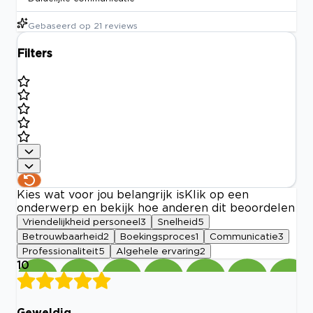
Gebaseerd op
21
reviews
Filters
Kies wat voor jou belangrijk is
Klik op een
onderwerp en bekijk hoe anderen dit beoordelen
Vriendelijkheid personeel
3
Snelheid
5
Betrouwbaarheid
2
Boekingsproces
1
Communicatie
3
Professionaliteit
5
Algehele ervaring
2
10
Geweldig