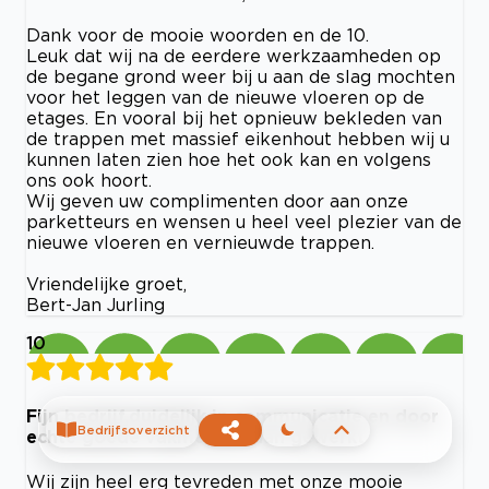
Dank voor de mooie woorden en de 10.
Leuk dat wij na de eerdere werkzaamheden op
de begane grond weer bij u aan de slag mochten
voor het leggen van de nieuwe vloeren op de
etages. En vooral bij het opnieuw bekleden van
de trappen met massief eikenhout hebben wij u
kunnen laten zien hoe het ook kan en volgens
ons ook hoort.
Wij geven uw complimenten door aan onze
parketteurs en wensen u heel veel plezier van de
nieuwe vloeren en vernieuwde trappen.
Vriendelijke groet,
Bert-Jan Jurling
10
Fijn bedrijf,duidelijk in communicatie en door
Bedrijfsoverzicht
echte goede vakmensen aan gewerkt
Wij zijn heel erg tevreden met onze mooie