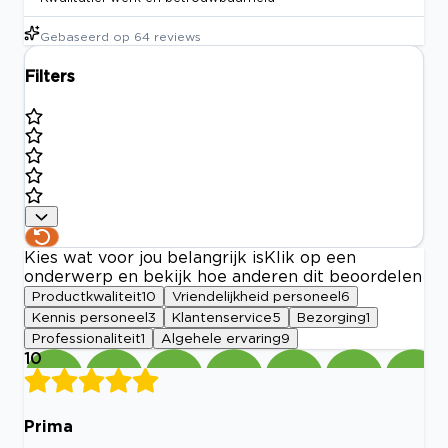
Gebaseerd op
64
reviews
Filters
Kies wat voor jou belangrijk is
Klik op een
onderwerp en bekijk hoe anderen dit beoordelen
Productkwaliteit
10
Vriendelijkheid personeel
6
Kennis personeel
3
Klantenservice
5
Bezorging
1
Professionaliteit
1
Algehele ervaring
9
10
Prima