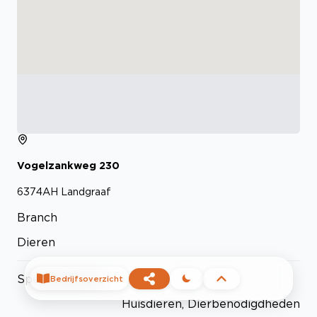
Vogelzankweg
230
6374AH
Landgraaf
Branch
Dieren
Specializations
Bedrijfsoverzicht
Huisdieren, Dierbenodigdheden