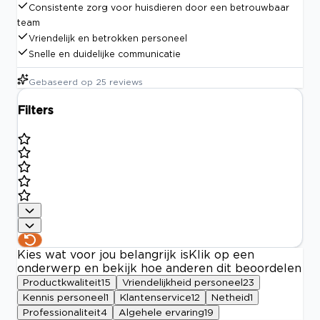
Consistente zorg voor huisdieren door een betrouwbaar
team
Vriendelijk en betrokken personeel
Snelle en duidelijke communicatie
Gebaseerd op
25
reviews
Filters
Kies wat voor jou belangrijk is
Klik op een
onderwerp en bekijk hoe anderen dit beoordelen
Productkwaliteit
15
Vriendelijkheid personeel
23
Kennis personeel
1
Klantenservice
12
Netheid
1
Professionaliteit
4
Algehele ervaring
19