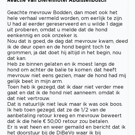
Reactie van Dierenhotel Abdissenbosch
Geachte mevrouw Bodden, dan moet ook het
hele verhaal vermeld worden, om eerlijk te zijn.
U had al eerder gereserveerd en u wilde 1 dagje
uit proberen, omdat u melde dat de hond
eenkennig en ook onzeker is.
Nou dat is goed, de dag dat mevrouw kwam, deed
ik de deur open en de hond begint toch te
grommen, ja dat doet hij altijd in het begin, nou
dat kan.
Heb ze binnen gelaten en ik moest langs de
hond om achter de balie te komen. dat heeft
mevrouw niet eens gezien, maar de hond had mij
gelijk beet in mijn arm.
Toen heb ik gezegd, dat ik daar niet verder mee
gaat en dat ik de hond niet aanneem. omdat ik
dat niet vertrouw.
Dat is natuurlijk niet leuk maar ik was ook boos.
Ik heb toen gezegd, dat ze de 1/2 van de
aanbetaling retour kreeg en mevrouw beweert
dat ik die hele € 50,00 retour zou betalen.
Er is wat heen en weer gemaild en bericht dat ik
het doorstuur bij de DiBeVo waar ik bij