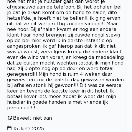
hoe het met je huisdier gaat dan wordt je
afgesnauwd aan de telefoon. Bij het ophalen bel
je dat je eraan komt om de hond te halen, dito
hetzelfde, je hoeft niet te bellen!!, ik ging ervan
uit dat ze dit wel prettig zouden vinden!!! Maar
nee hoor. Bij afhalen kwam er nog een andere
klant haar hond brengen, zij duwde nogal stevig
op de bel, hier werd ik in eerste instantie op
aangesproken, ik gaf hierop aan dat ik dit niet
was geweest, vervolgens kreeg die andere klant
even de wind van voren, en kreeg de mededeling
dat ze buiten mocht wachten totdat ik mijn hond
had, zij klopte nog op de deur en werd totaal
genegeerd!!! Mijn hond is ruim 4 weken daar
geweest en zou de laatste dag gewassen worden,
bij afhalen stonk hij gewoon!!! Dit was de eerste
keer en tevens de laatste keer in dit hotel. Ik
betaal liever iets meer, zodat ik weet dat mijn
huisdier in goede handen is met vriendelijk
personeel!!!
Beveelt niet aan
15 June 2025