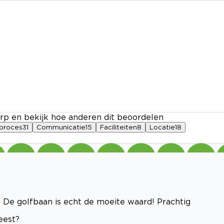
rp en bekijk hoe anderen dit beoordelen
proces
31
Communicatie
15
Faciliteiten
8
Locatie
18
 De golfbaan is echt de moeite waard! Prachtig
eest?