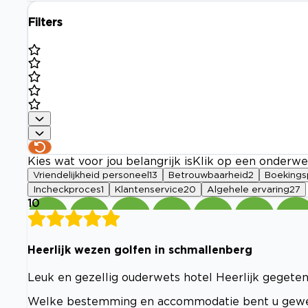
Filters
Kies wat voor jou belangrijk is
Klik op een onderwe
Vriendelijkheid personeel
13
Betrouwbaarheid
2
Boekings
Incheckproces
1
Klantenservice
20
Algehele ervaring
27
10
Heerlijk wezen golfen in schmallenberg
Leuk en gezellig ouderwets hotel Heerlijk gegeten
Welke bestemming en accommodatie bent u gew