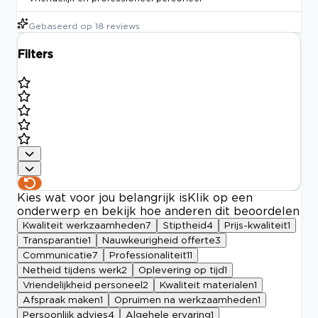
Gebaseerd op
18
reviews
Filters
Kies wat voor jou belangrijk is
Klik op een
onderwerp en bekijk hoe anderen dit beoordelen
Kwaliteit werkzaamheden
7
Stiptheid
4
Prijs-kwaliteit
1
Transparantie
1
Nauwkeurigheid offerte
3
Communicatie
7
Professionaliteit
11
Netheid tijdens werk
2
Oplevering op tijd
1
Vriendelijkheid personeel
2
Kwaliteit materialen
1
Afspraak maken
1
Opruimen na werkzaamheden
1
Persoonlijk advies
4
Algehele ervaring
1