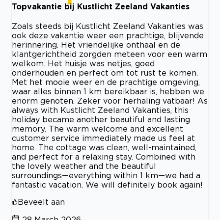
Topvakantie bij Kustlicht Zeeland Vakanties
Zoals steeds bij Kustlicht Zeeland Vakanties was
ook deze vakantie weer een prachtige, blijvende
herinnering. Het vriendelijke onthaal en de
klantgerichtheid zorgden meteen voor een warm
welkom. Het huisje was netjes, goed
onderhouden en perfect om tot rust te komen.
Met het mooie weer en de prachtige omgeving,
waar alles binnen 1 km bereikbaar is, hebben we
enorm genoten. Zeker voor herhaling vatbaar! As
always with Kustlicht Zeeland Vakanties, this
holiday became another beautiful and lasting
memory. The warm welcome and excellent
customer service immediately made us feel at
home. The cottage was clean, well-maintained,
and perfect for a relaxing stay. Combined with
the lovely weather and the beautiful
surroundings—everything within 1 km—we had a
fantastic vacation. We will definitely book again!
Beveelt aan
28 March 2026