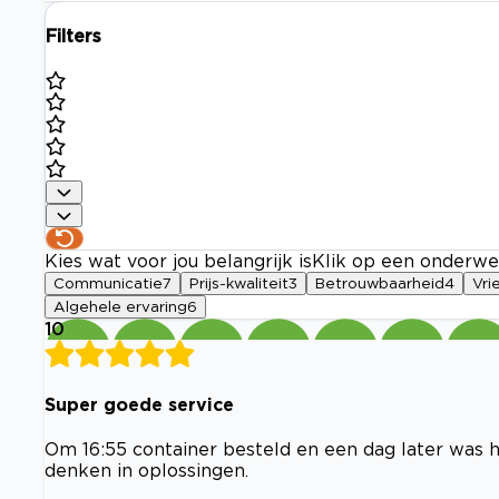
Filters
Kies wat voor jou belangrijk is
Klik op een onderwe
Communicatie
7
Prijs-kwaliteit
3
Betrouwbaarheid
4
Vri
Algehele ervaring
6
10
Super goede service
Om 16:55 container besteld en een dag later was hi
denken in oplossingen.