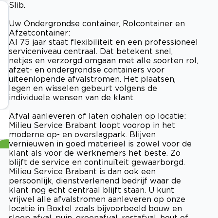
Slib.
Uw Ondergrondse container, Rolcontainer en
Afzetcontainer:
Al 75 jaar staat flexibiliteit en een professioneel
serviceniveau centraal. Dat betekent snel,
netjes en verzorgd omgaan met alle soorten rol,
afzet- en ondergrondse containers voor
uiteenlopende afvalstromen. Het plaatsen,
legen en wisselen gebeurt volgens de
individuele wensen van de klant.
Afval aanleveren of laten ophalen op locatie:
Milieu Service Brabant loopt voorop in het
moderne op- en overslagpark. Blijven
vernieuwen in goed materieel is zowel voor de
klant als voor de werknemers het beste. Zo
blijft de service en continuïteit gewaarborgd.
Milieu Service Brabant is dan ook een
persoonlijk, dienstverlenend bedrijf waar de
klant nog echt centraal blijft staan. U kunt
vrijwel alle afvalstromen aanleveren op onze
locatie in Boxtel zoals bijvoorbeeld bouw en
sloop afval, puin, groenafval, restafval, hout of