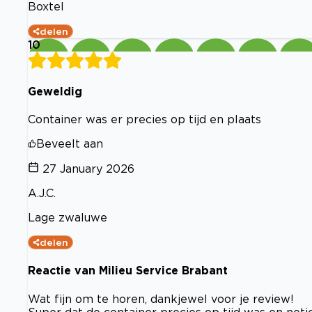
Boxtel
delen
10
Geweldig
Container was er precies op tijd en plaats
Beveelt aan
27 January 2026
A.J.C.
Lage zwaluwe
delen
Reactie van Milieu Service Brabant
Wat fijn om te horen, dankjewel voor je review!
Super dat de container precies op tijd was en netj