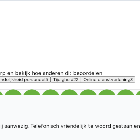
rp en bekijk hoe anderen dit beoordelen
endelijkheid personeel
5
Tijdigheid
22
Online dienstverlening
3
j aanwezig. Telefonisch vriendelijk te woord gestaan en