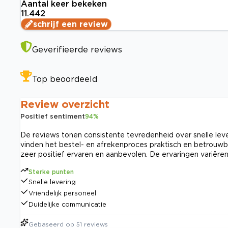
Aantal keer bekeken
11.442
schrijf een review
Geverifieerde reviews
Top beoordeeld
Review overzicht
Positief sentiment
94
%
De reviews tonen consistente tevredenheid over snelle lever
vinden het bestel- en afrekenproces praktisch en betrouwb
zeer positief ervaren en aanbevolen. De ervaringen variëre
Sterke punten
Snelle levering
Vriendelijk personeel
Duidelijke communicatie
Gebaseerd op
51
reviews