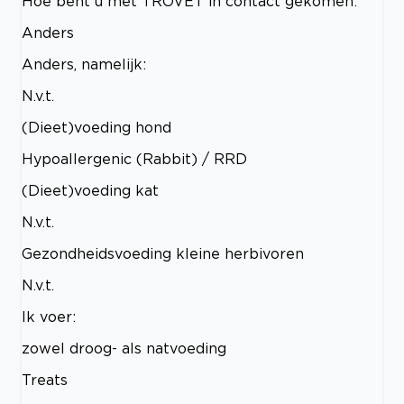
Hoe bent u met TROVET in contact gekomen:
Anders
Anders, namelijk:
N.v.t.
(Dieet)voeding hond
Hypoallergenic (Rabbit) / RRD
(Dieet)voeding kat
N.v.t.
Gezondheidsvoeding kleine herbivoren
N.v.t.
Ik voer:
zowel droog- als natvoeding
Treats