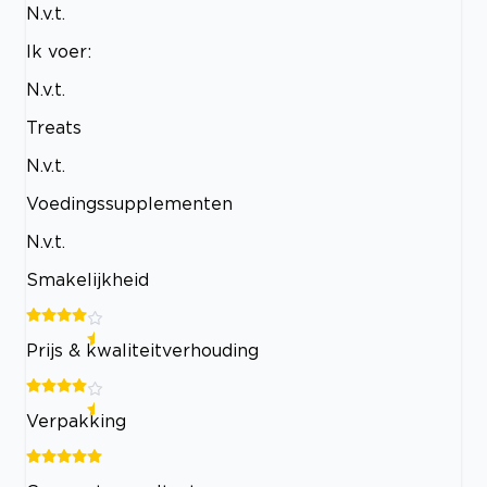
N.v.t.
Ik voer:
N.v.t.
Treats
N.v.t.
Voedingssupplementen
N.v.t.
Smakelijkheid
Prijs & kwaliteitverhouding
Verpakking