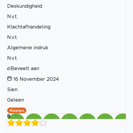
Deskundigheid
N.v.t.
Klachtafhandeling
N.v.t.
Algemene indruk
N.v.t.
Beveelt aan
16 November 2024
Sien
Geleen
delen
8