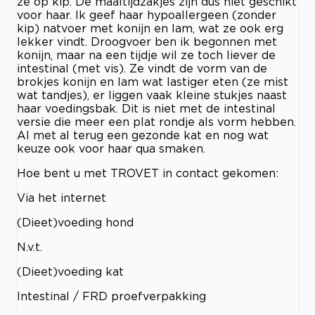
ze op kip. De maaltijdzakjes zijn dus niet geschikt
voor haar. Ik geef haar hypoallergeen (zonder
kip) natvoer met konijn en lam, wat ze ook erg
lekker vindt. Droogvoer ben ik begonnen met
konijn, maar na een tijdje wil ze toch liever de
intestinal (met vis). Ze vindt de vorm van de
brokjes konijn en lam wat lastiger eten (ze mist
wat tandjes), er liggen vaak kleine stukjes naast
haar voedingsbak. Dit is niet met de intestinal
versie die meer een plat rondje als vorm hebben.
Al met al terug een gezonde kat en nog wat
keuze ook voor haar qua smaken.
Hoe bent u met TROVET in contact gekomen:
Via het internet
(Dieet)voeding hond
N.v.t.
(Dieet)voeding kat
Intestinal / FRD proefverpakking