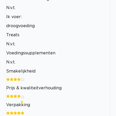
N.v.t.
Ik voer:
droogvoeding
Treats
N.v.t.
Voedingssupplementen
N.v.t.
Smakelijkheid
Prijs & kwaliteitverhouding
Verpakking