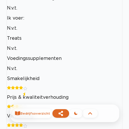
N.v.t.
Ik voer:
N.v.t.
Treats
N.v.t.
Voedingssupplementen
N.v.t.
Smakelijkheid
Prijs & kwaliteitverhouding
Bedrijfsoverzicht
Verpakking