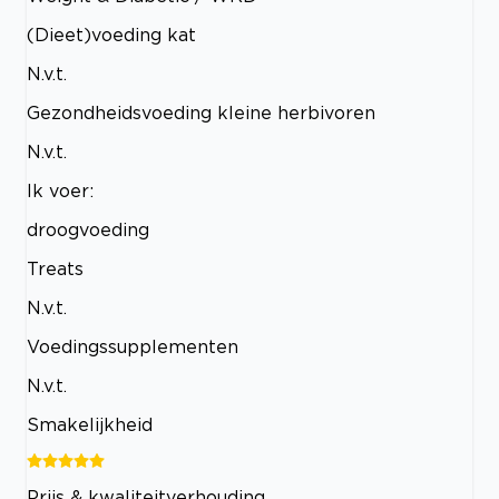
(Dieet)voeding kat
N.v.t.
Gezondheidsvoeding kleine herbivoren
N.v.t.
Ik voer:
droogvoeding
Treats
N.v.t.
Voedingssupplementen
N.v.t.
Smakelijkheid
Prijs & kwaliteitverhouding