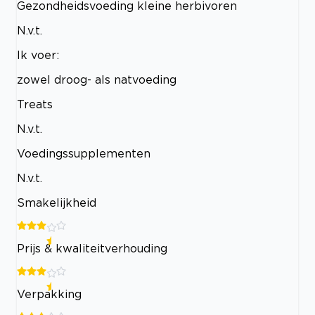
Gezondheidsvoeding kleine herbivoren
N.v.t.
Ik voer:
zowel droog- als natvoeding
Treats
N.v.t.
Voedingssupplementen
N.v.t.
Smakelijkheid
Prijs & kwaliteitverhouding
Verpakking