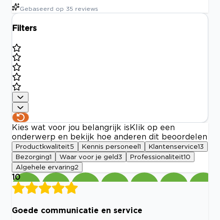
Gebaseerd op
35
reviews
Filters
Kies wat voor jou belangrijk is
Klik op een
onderwerp en bekijk hoe anderen dit beoordelen
Productkwaliteit
5
Kennis personeel
1
Klantenservice
13
Bezorging
1
Waar voor je geld
3
Professionaliteit
10
Algehele ervaring
2
10
Goede communicatie en service