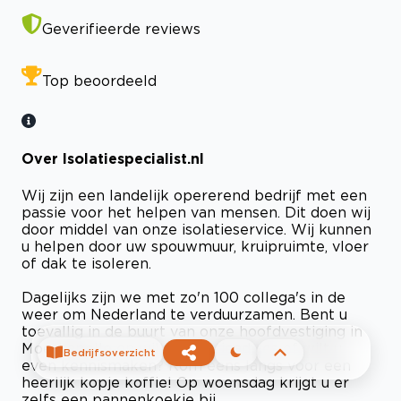
Geverifieerde reviews
Top beoordeeld
Over Isolatiespecialist.nl
Wij zijn een landelijk opererend bedrijf met een
passie voor het helpen van mensen. Dit doen wij
door middel van onze isolatieservice. Wij kunnen
u helpen door uw spouwmuur, kruipruimte, vloer
of dak te isoleren.
Dagelijks zijn we met zo'n 100 collega's in de
weer om Nederland te verduurzamen. Bent u
toevallig in de buurt van onze hoofdvestiging in
Moerkapelle en wilt u isolatieadvies of wilt u
Bedrijfsoverzicht
even kennismaken? Kom eens langs voor een
heerlijk kopje koffie! Op woensdag krijgt u er
zelfs een pannenkoekje bij.