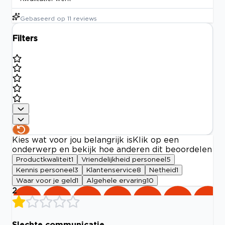
Gebaseerd op
11
reviews
Filters
Kies wat voor jou belangrijk is
Klik op een
onderwerp en bekijk hoe anderen dit beoordelen
Productkwaliteit
1
Vriendelijkheid personeel
5
Kennis personeel
3
Klantenservice
8
Netheid
1
Waar voor je geld
1
Algehele ervaring
10
2
Slechte communicatie