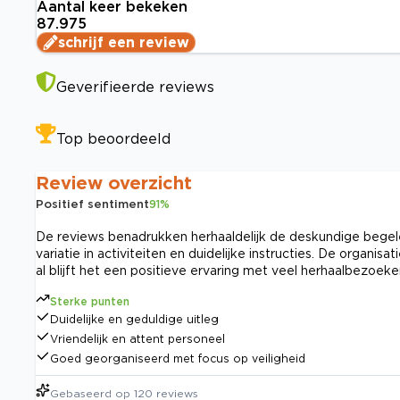
Aantal keer bekeken
87.975
schrijf een review
Geverifieerde reviews
Top beoordeeld
Review overzicht
Positief sentiment
91
%
De reviews benadrukken herhaaldelijk de deskundige begelei
variatie in activiteiten en duidelijke instructies. De organ
al blijft het een positieve ervaring met veel herhaalbezoeke
Sterke punten
Duidelijke en geduldige uitleg
Vriendelijk en attent personeel
Goed georganiseerd met focus op veiligheid
Gebaseerd op
120
reviews