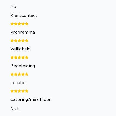
1-5
Klantcontact
Programma
Veiligheid
Begeleiding
Locatie
Catering/maaltijden
N.v.t.