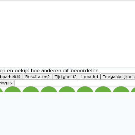
rp en bekijk hoe anderen dit beoordelen
kbaarheid
4
Resultaten
2
Tijdigheid
2
Locatie
1
Toegankelijkhei
ring
26