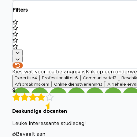
Filters
Kies wat voor jou belangrijk is
Klik op een onderwe
Expertise
4
Professionaliteit
6
Communicatie
13
Beschi
Afspraak maken
1
Online dienstverlening
3
Algehele erva
9
Deskundige docenten
Leuke interessante studiedag!
Beveelt aan