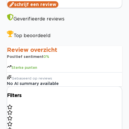
schrijf een review
Geverifieerde reviews
Top beoordeeld
Review overzicht
Positief sentiment
0
%
Sterke punten
Gebaseerd op
reviews
No AI summary available
Filters