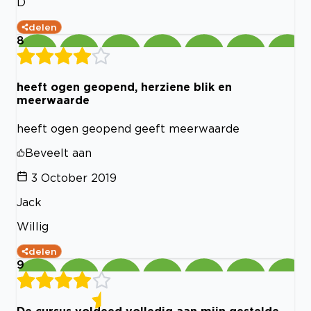
D
delen
8
heeft ogen geopend, herziene blik en
meerwaarde
heeft ogen geopend geeft meerwaarde
Beveelt aan
3 October 2019
Jack
Willig
delen
9
De cursus voldeed volledig aan mijn gestelde