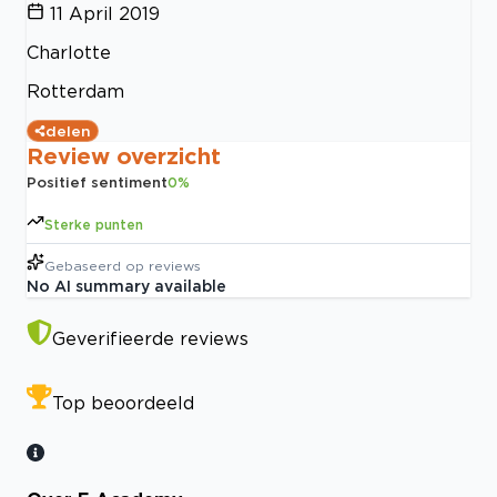
11 April 2019
Charlotte
Rotterdam
delen
Review overzicht
Positief sentiment
0
%
Sterke punten
Gebaseerd op
reviews
No AI summary available
Geverifieerde reviews
Top beoordeeld