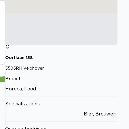
Oortlaan
158
5505RH
Veldhoven
Branch
Horeca, Food
Specializations
Bier, Brouwerij
Overige bedrijven