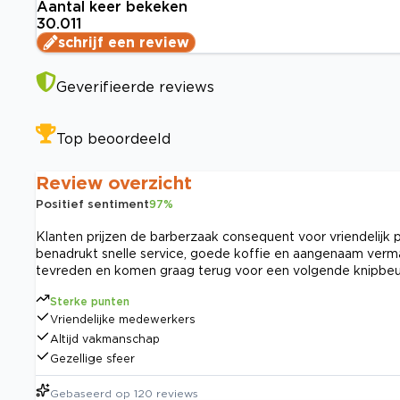
Aantal keer bekeken
30.011
schrijf een review
Geverifieerde reviews
Top beoordeeld
Review overzicht
Positief sentiment
97
%
Klanten prijzen de barberzaak consequent voor vriendelijk
benadrukt snelle service, goede koffie en aangenaam verma
tevreden en komen graag terug voor een volgende knipbeu
Sterke punten
Vriendelijke medewerkers
Altijd vakmanschap
Gezellige sfeer
Gebaseerd op
120
reviews