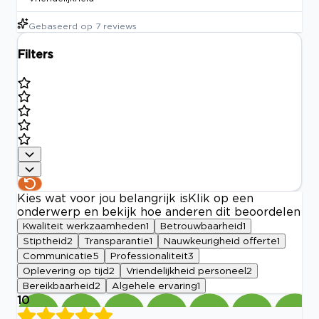
Gebaseerd op
7
reviews
Filters
Kies wat voor jou belangrijk is
Klik op een
onderwerp en bekijk hoe anderen dit beoordelen
Kwaliteit werkzaamheden
1
Betrouwbaarheid
1
Stiptheid
2
Transparantie
1
Nauwkeurigheid offerte
1
Communicatie
5
Professionaliteit
3
Oplevering op tijd
2
Vriendelijkheid personeel
2
Bereikbaarheid
2
Algehele ervaring
1
10