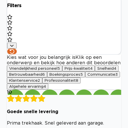
Filters
Kies wat voor jou belangrijk is
Klik op een
onderwerp en bekijk hoe anderen dit beoordelen
Vriendelijkheid personeel
5
Prijs-kwaliteit
4
Snelheid
4
Betrouwbaarheid
6
Boekingsproces
5
Communicatie
3
Klantenservice
2
Professionaliteit
8
Algehele ervaring
4
10
Goede snelle levering
Prima trekhaak. Snel geleverd aan garage.