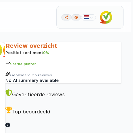
Review overzicht
Positief sentiment
0
%
Sterke punten
Gebaseerd op
reviews
No AI summary available
Geverifieerde reviews
Top beoordeeld