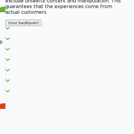
exclude unlawful content and manipulation. This
guarantees that the experiences come from
actual customers.
Voor bedrijven
op