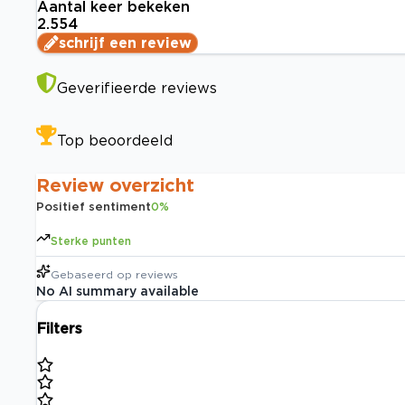
Aantal keer bekeken
2.554
schrijf een review
Geverifieerde reviews
Top beoordeeld
Review overzicht
Positief sentiment
0
%
Sterke punten
Gebaseerd op
reviews
No AI summary available
Filters