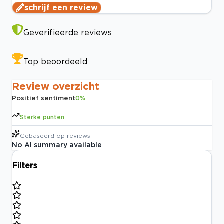
schrijf een review
Geverifieerde reviews
Top beoordeeld
Review overzicht
Positief sentiment
0
%
Sterke punten
Gebaseerd op
reviews
No AI summary available
Filters