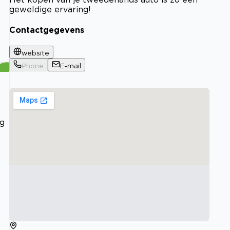
geweldige ervaring!
Contactgegevens
website
Phone
E-mail
ig