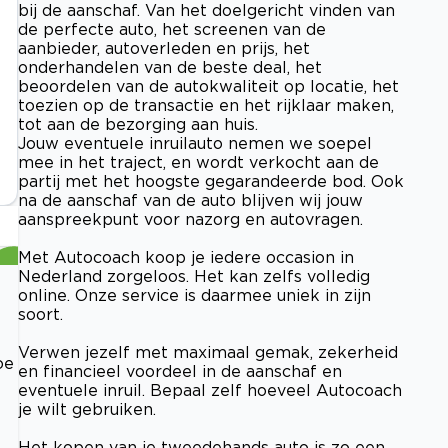
bij de aanschaf. Van het doelgericht vinden van
de perfecte auto, het screenen van de
aanbieder, autoverleden en prijs, het
onderhandelen van de beste deal, het
beoordelen van de autokwaliteit op locatie, het
toezien op de transactie en het rijklaar maken,
tot aan de bezorging aan huis.
Jouw eventuele inruilauto nemen we soepel
mee in het traject, en wordt verkocht aan de
partij met het hoogste gegarandeerde bod. Ook
na de aanschaf van de auto blijven wij jouw
aanspreekpunt voor nazorg en autovragen.
Met Autocoach koop je iedere occasion in
Nederland zorgeloos. Het kan zelfs volledig
online. Onze service is daarmee uniek in zijn
soort.
Verwen jezelf met maximaal gemak, zekerheid
oe
en financieel voordeel in de aanschaf en
eventuele inruil. Bepaal zelf hoeveel Autocoach
je wilt gebruiken.
Het kopen van je tweedehands auto is zo een