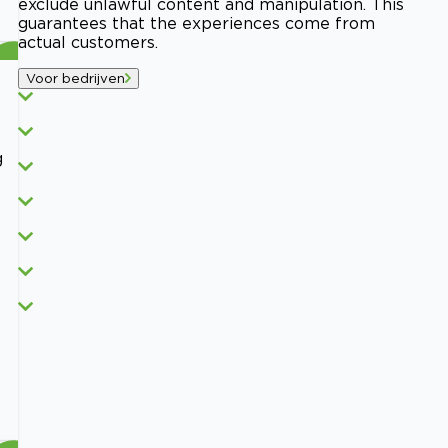
exclude unlawful content and manipulation. This
guarantees that the experiences come from
actual customers.
Voor bedrijven
g