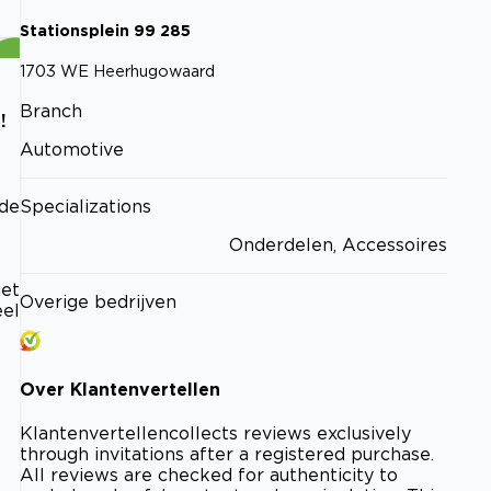
Stationsplein
99
285
1703 WE
Heerhugowaard
Branch
!
Automotive
Specializations
 de
Onderdelen, Accessoires
het
Overige bedrijven
eel
Over
Klantenvertellen
Klantenvertellen
collects reviews exclusively
through invitations after a registered purchase.
All reviews are checked for authenticity to