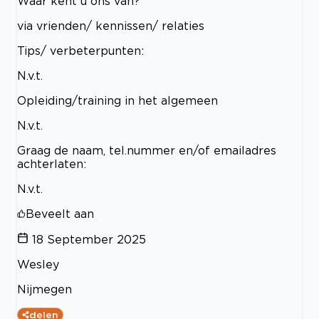
Waar kent u ons van?
via vrienden/ kennissen/ relaties
Tips/ verbeterpunten:
N.v.t.
Opleiding/training in het algemeen
N.v.t.
Graag de naam, tel.nummer en/of emailadres
achterlaten:
N.v.t.
Beveelt aan
18 September 2025
Wesley
Nijmegen
delen