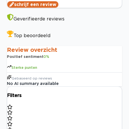
schrijf een review
Geverifieerde reviews
Top beoordeeld
Review overzicht
Positief sentiment
0
%
Sterke punten
Gebaseerd op
reviews
No AI summary available
Filters