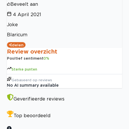
Beveelt aan
4 April 2021
Joke
Blaricum
delen
Review overzicht
Positief sentiment
0
%
Sterke punten
Gebaseerd op
reviews
No AI summary available
Geverifieerde reviews
Top beoordeeld