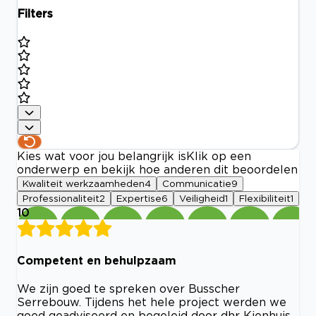
Filters
Kies wat voor jou belangrijk is
Klik op een
onderwerp en bekijk hoe anderen dit beoordelen
Kwaliteit werkzaamheden
4
Communicatie
9
Professionaliteit
2
Expertise
6
Veiligheid
1
Flexibiliteit
1
10
Competent en behulpzaam
We zijn goed te spreken over Busscher
Serrebouw. Tijdens het hele project werden we
goed geadviseerd en begeleid door dhr Kienhuis.