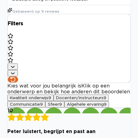
Gebaseerd op
9
reviews
Filters
Kies wat voor jou belangrijk is
Klik op een
onderwerp en bekijk hoe anderen dit beoordelen
Kwaliteit onderwijs
9
Docenten/instructeurs
9
Communicatie
9
Sfeer
9
Algehele ervaring
9
10
Peter luistert, begrijpt en past aan