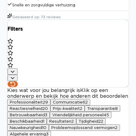
Snelle en zorgvuldige verhuizing
Gebaseerd op
73
reviews
Filters
Kies wat voor jou belangrijk is
Klik op een
onderwerp en bekijk hoe anderen dit beoordelen
Professionaliteit
29
Communicatie
62
Reactiesnelheid
20
Prijs-kwaliteit
2
Transparantie
8
Betrouwbaarheid
3
Vriendelijkheid personeel
45
Beschikbaarheid
1
Resultaten
2
Tijdigheid
22
Nauwkeurigheid
10
Probleemoplossend vermogen
2
Algehele ervaring
3