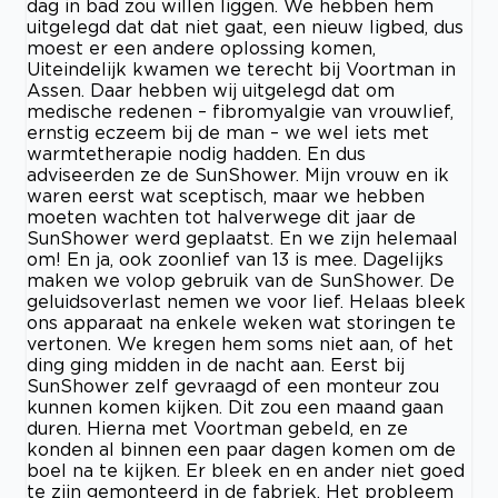
dag in bad zou willen liggen. We hebben hem
uitgelegd dat dat niet gaat, een nieuw ligbed, dus
moest er een andere oplossing komen,
Uiteindelijk kwamen we terecht bij Voortman in
Assen. Daar hebben wij uitgelegd dat om
medische redenen – fibromyalgie van vrouwlief,
ernstig eczeem bij de man – we wel iets met
warmtetherapie nodig hadden. En dus
adviseerden ze de SunShower. Mijn vrouw en ik
waren eerst wat sceptisch, maar we hebben
moeten wachten tot halverwege dit jaar de
SunShower werd geplaatst. En we zijn helemaal
om! En ja, ook zoonlief van 13 is mee. Dagelijks
maken we volop gebruik van de SunShower. De
geluidsoverlast nemen we voor lief. Helaas bleek
ons apparaat na enkele weken wat storingen te
vertonen. We kregen hem soms niet aan, of het
ding ging midden in de nacht aan. Eerst bij
SunShower zelf gevraagd of een monteur zou
kunnen komen kijken. Dit zou een maand gaan
duren. Hierna met Voortman gebeld, en ze
konden al binnen een paar dagen komen om de
boel na te kijken. Er bleek en en ander niet goed
te zijn gemonteerd in de fabriek. Het probleem