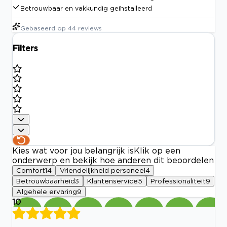
Betrouwbaar en vakkundig geïnstalleerd
Gebaseerd op
44
reviews
Filters
Kies wat voor jou belangrijk is
Klik op een
onderwerp en bekijk hoe anderen dit beoordelen
Comfort
14
Vriendelijkheid personeel
4
Betrouwbaarheid
3
Klantenservice
5
Professionaliteit
9
Algehele ervaring
9
10