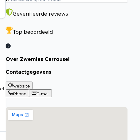
Geverifieerde reviews
Top beoordeeld
Over Zwemles Carrousel
Contactgegevens
website
het
Phone
E-mail