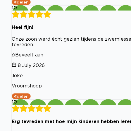
delen
10
Heel fijn!
Onze zoon werd écht gezien tijdens de zwemlessen
tevreden.
Beveelt aan
8 July 2026
Joke
Vroomshoop
delen
10
Erg tevreden met hoe mijn kinderen hebben le