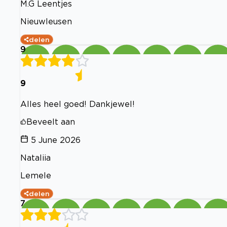
M.G Leentjes
Nieuwleusen
delen
9
9
Alles heel goed! Dankjewel!
Beveelt aan
5 June 2026
Nataliia
Lemele
delen
7