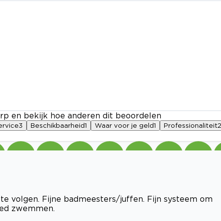
rp en bekijk hoe anderen dit beoordelen
ervice
3
Beschikbaarheid
1
Waar voor je geld
1
Professionaliteit
 te volgen. Fijne badmeesters/juffen. Fijn systeem om
 goed zwemmen.