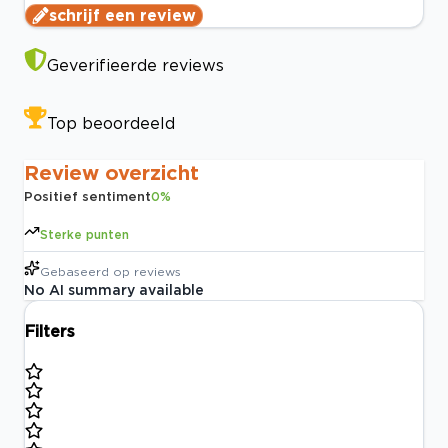
schrijf een review
Geverifieerde reviews
Top beoordeeld
Review overzicht
Positief sentiment
0
%
Sterke punten
Gebaseerd op
reviews
No AI summary available
Filters