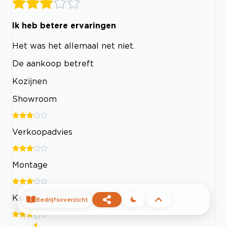
Ik heb betere ervaringen
Het was het allemaal net niet.
De aankoop betreft
Kozijnen
Showroom
Verkoopadvies
Montage
Kwaliteit van de producten
Bedrijfsoverzicht