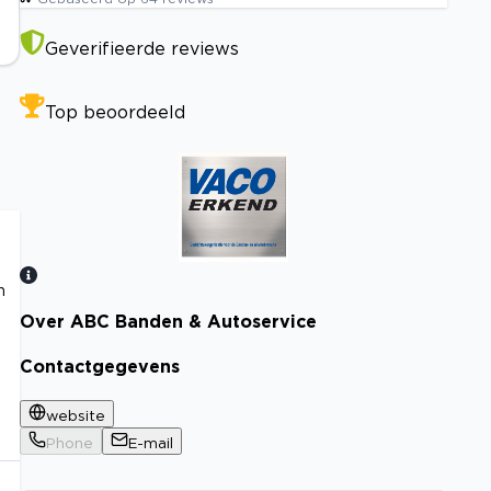
Geverifieerde reviews
Top beoordeeld
n
Over ABC Banden & Autoservice
Bekijk certificaat
Contactgegevens
website
Phone
E-mail