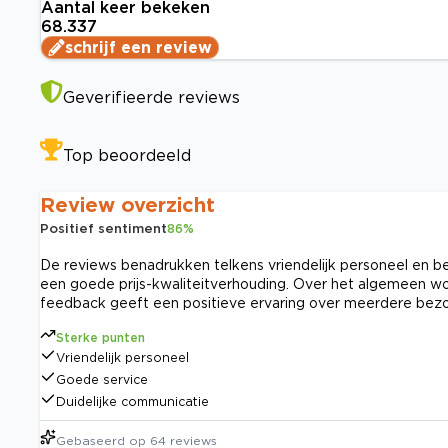
Aantal keer bekeken
68.337
schrijf een review
Geverifieerde reviews
Top beoordeeld
Review overzicht
Positief sentiment
86
%
De reviews benadrukken telkens vriendelijk personeel en b
een goede prijs-kwaliteitverhouding. Over het algemeen wo
feedback geeft een positieve ervaring over meerdere bez
Sterke punten
Vriendelijk personeel
Goede service
Duidelijke communicatie
Gebaseerd op
64
reviews