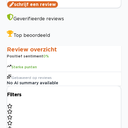
schrijf een review
Geverifieerde reviews
Top beoordeeld
Review overzicht
Positief sentiment
0
%
Sterke punten
Gebaseerd op
reviews
No AI summary available
Filters