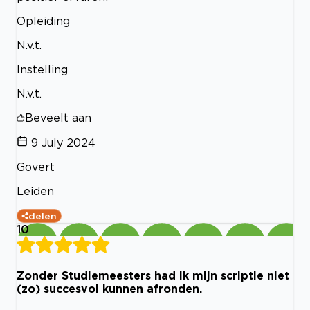
Opleiding
N.v.t.
Instelling
N.v.t.
Beveelt aan
9 July 2024
Govert
Leiden
delen
10
Zonder Studiemeesters had ik mijn scriptie niet
(zo) succesvol kunnen afronden.