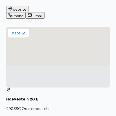
website
Phone
E-mail
Hoevestein
20
E
4903SC
Oosterhout nb