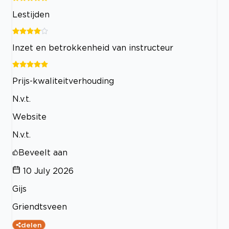
Lestijden
Inzet en betrokkenheid van instructeur
Prijs-kwaliteitverhouding
N.v.t.
Website
N.v.t.
Beveelt aan
10 July 2026
Gijs
Griendtsveen
delen