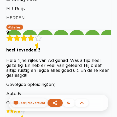
M.J. Reijs
HERPEN
delen
9
heel tevreden!!!
Hele fijne rijles van Ad gehad. Was altijd heel
gezellig. En heb er veel van geleerd. Hij bleef
altijd rustig en legde alles goed uit. En de 1e keer
geslaagd!!
Gevolgde opleiding(en)
Auto B
Contact met kantoor
Bedrijfsoverzicht