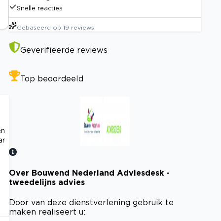
Snelle reacties
Gebaseerd op
19
reviews
Geverifieerde reviews
Top beoordeeld
en
ar
Over Bouwend Nederland Adviesdesk -
Bekijk certificaat
tweedelijns advies
Door van deze dienstverlening gebruik te
maken realiseert u: