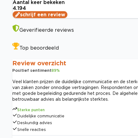
Aantal keer bekeken
4.194
schrijf een review
Geverifieerde reviews
Top beoordeeld
Review overzicht
Positief sentiment
89
%
Veel klanten prijzen de duidelijke communicatie en de sterk
van zaken zonder onnodige vertragingen. Respondenten oms
met goede begeleiding gedurende het proces. De algehele
betrouwbaar advies als belangrijkste sterktes.
Sterke punten
Duidelijke communicatie
Deskundig advies
Snelle reacties