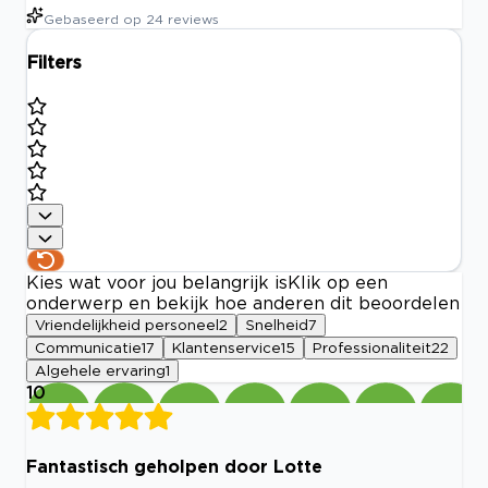
Gebaseerd op
24
reviews
Filters
Kies wat voor jou belangrijk is
Klik op een
onderwerp en bekijk hoe anderen dit beoordelen
Vriendelijkheid personeel
2
Snelheid
7
Communicatie
17
Klantenservice
15
Professionaliteit
22
Algehele ervaring
1
10
Fantastisch geholpen door Lotte