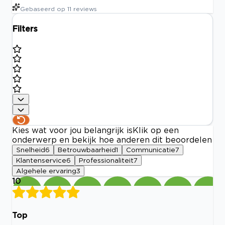
Gebaseerd op
11
reviews
Filters
Kies wat voor jou belangrijk is
Klik op een
onderwerp en bekijk hoe anderen dit beoordelen
Snelheid
6
Betrouwbaarheid
1
Communicatie
7
Klantenservice
6
Professionaliteit
7
Algehele ervaring
3
10
Top