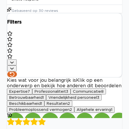
Gebaseerd op
30
reviews
Filters
Kies wat voor jou belangrijk is
Klik op een
onderwerp en bekijk hoe anderen dit beoordelen
Expertise
7
Professionaliteit
3
Communicatie
8
Betrouwbaarheid
1
Vriendelijkheid personeel
3
Beschikbaarheid
1
Resultaten
2
Probleemoplossend vermogen
2
Algehele ervaring
1
10