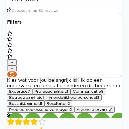
Gebaseerd op
30
reviews
Filters
Kies wat voor jou belangrijk is
Klik op een
onderwerp en bekijk hoe anderen dit beoordelen
Expertise
7
Professionaliteit
3
Communicatie
8
Betrouwbaarheid
1
Vriendelijkheid personeel
3
Beschikbaarheid
1
Resultaten
2
Probleemoplossend vermogen
2
Algehele ervaring
1
9