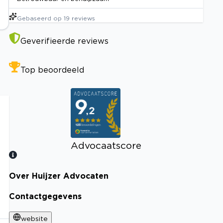
Gebaseerd op
19
reviews
Geverifieerde reviews
Top beoordeeld
Advocaatscore
Over Huijzer Advocaten
Bekijk certificaat
Contactgegevens
website