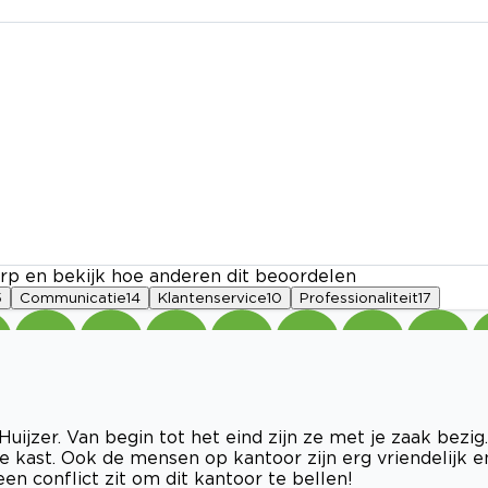
rp en bekijk hoe anderen dit beoordelen
5
Communicatie
14
Klantenservice
10
Professionaliteit
17
ijzer. Van begin tot het eind zijn ze met je zaak bezig.
t de kast. Ook de mensen op kantoor zijn erg vriendelijk e
en conflict zit om dit kantoor te bellen!