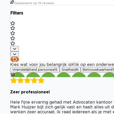
Gebaseerd op
19
reviews
Filters
Kies wat voor jou belangrijk is
Klik op een onderwe
Vriendelijkheid personeel
5
Snelheid
6
Betrouwbaarheid
10
Zeer professioneel
Hele fijne ervaring gehad met Advocaten kantoor Hu
Mark Huijzer bijt zich gelijk vast en haalt alles ui
werken zeer accuraat. Ik raad iedereen als je met e