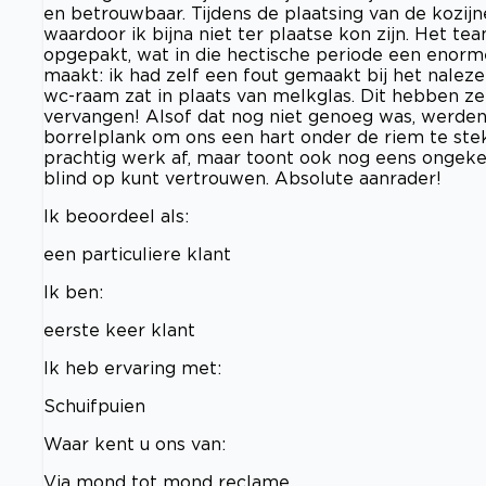
en betrouwbaar. Tijdens de plaatsing van de kozijn
waardoor ik bijna niet ter plaatse kon zijn. Het tea
opgepakt, wat in die hectische periode een enorme
maakt: ik had zelf een fout gemaakt bij het naleze
wc-raam zat in plaats van melkglas. Dit hebben z
vervangen! Alsof dat nog niet genoeg was, werde
borrelplank om ons een hart onder de riem te steke
prachtig werk af, maar toont ook nog eens ongeke
blind op kunt vertrouwen. Absolute aanrader!
Ik beoordeel als:
een particuliere klant
Ik ben:
eerste keer klant
Ik heb ervaring met:
Schuifpuien
Waar kent u ons van:
Via mond tot mond reclame