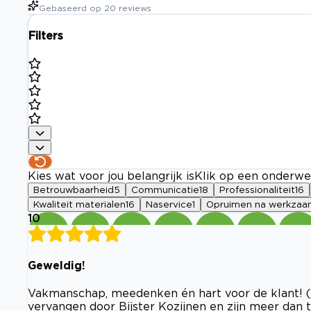
Gebaseerd op
20
reviews
Filters
Kies wat voor jou belangrijk is
Klik op een onderwe
Betrouwbaarheid
5
Communicatie
18
Professionaliteit
16
Kwaliteit materialen
16
Naservice
1
Opruimen na werkza
10
Geweldig!
Vakmanschap, meedenken én hart voor de klant! (5
vervangen door Bijster Kozijnen en zijn meer dan t