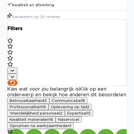
Kwaliteit en afwerking
Gebaseerd op
20
reviews
Filters
Kies wat voor jou belangrijk is
Klik op een
onderwerp en bekijk hoe anderen dit beoordelen
Betrouwbaarheid
5
Communicatie
18
Professionaliteit
16
Oplevering op tijd
2
Vriendelijkheid personeel
2
Expertise
10
Kwaliteit materialen
16
Naservice
1
Opruimen na werkzaamheden
1
10