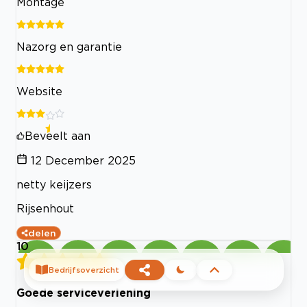
Montage
Nazorg en garantie
Website
Beveelt aan
12 December 2025
netty keijzers
Rijsenhout
delen
10
Bedrijfsoverzicht
Goede serviceverlening