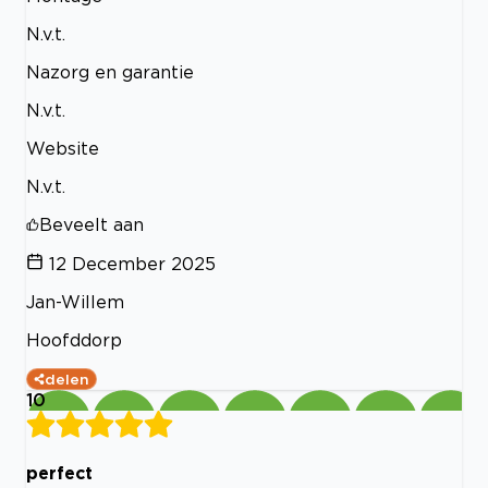
N.v.t.
Nazorg en garantie
N.v.t.
Website
N.v.t.
Beveelt aan
12 December 2025
Jan-Willem
Hoofddorp
delen
10
perfect