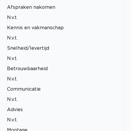
Afspraken nakomen
N.v.t.
Kennis en vakmanschap
N.v.t.
Snelheid/levertijd
N.v.t.
Betrouwbaarheid
N.v.t.
Communicatie
N.v.t.
Advies
N.v.t.
Montage