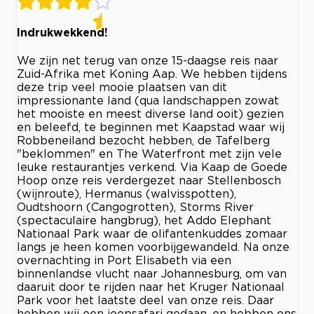
Indrukwekkend!
We zijn net terug van onze 15-daagse reis naar
Zuid-Afrika met Koning Aap. We hebben tijdens
deze trip veel mooie plaatsen van dit
impressionante land (qua landschappen zowat
het mooiste en meest diverse land ooit) gezien
en beleefd, te beginnen met Kaapstad waar wij
Robbeneiland bezocht hebben, de Tafelberg
"beklommen" en The Waterfront met zijn vele
leuke restaurantjes verkend. Via Kaap de Goede
Hoop onze reis verdergezet naar Stellenbosch
(wijnroute), Hermanus (walvisspotten),
Oudtshoorn (Cangogrotten), Storms River
(spectaculaire hangbrug), het Addo Elephant
Nationaal Park waar de olifantenkuddes zomaar
langs je heen komen voorbijgewandeld. Na onze
overnachting in Port Elisabeth via een
binnenlandse vlucht naar Johannesburg, om van
daaruit door te rijden naar het Kruger Nationaal
Park voor het laatste deel van onze reis. Daar
hebben wij een jeepsafari gedaan, en hebben ons