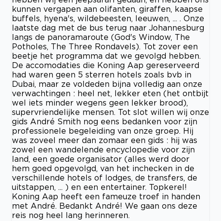
kunnen vergapen aan olifanten, giraffen, kaapse
buffels, hyena's, wildebeesten, leeuwen, ... . Onze
laatste dag met de bus terug naar Johannesburg
langs de panoramaroute (God's Window, The
Potholes, The Three Rondavels). Tot zover een
beetje het programma dat we gevolgd hebben.
De accomodaties die Koning Aap gereserveerd
had waren geen 5 sterren hotels zoals bvb in
Dubai, maar ze voldeden bijna volledig aan onze
verwachtingen : heel net, lekker eten (het ontbijt
wel iets minder wegens geen lekker brood),
supervriendelijke mensen. Tot slot willen wij onze
gids André Smith nog eens bedanken voor zijn
professionele begeleiding van onze groep. Hij
was zoveel meer dan zomaar een gids : hij was
zowel een wandelende encyclopedie voor zijn
land, een goede organisator (alles werd door
hem goed opgevolgd, van het inchecken in de
verschillende hotels of lodges, de transfers, de
uitstappen, ... ) en een entertainer. Topkerel!
Koning Aap heeft een fameuze troef in handen
met André. Bedankt André! We gaan ons deze
reis nog heel lang herinneren.