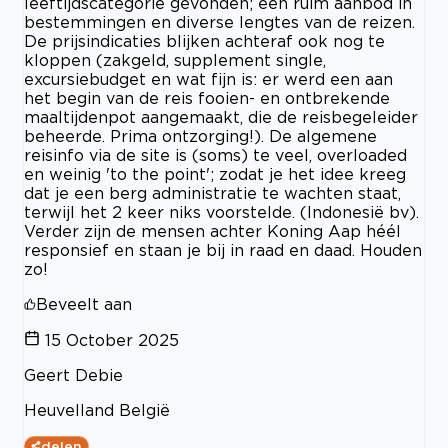
leeftijdscategorie gevonden; een ruim aanbod in
bestemmingen en diverse lengtes van de reizen.
De prijsindicaties blijken achteraf ook nog te
kloppen (zakgeld, supplement single,
excursiebudget en wat fijn is: er werd een aan
het begin van de reis fooien- en ontbrekende
maaltijdenpot aangemaakt, die de reisbegeleider
beheerde. Prima ontzorging!). De algemene
reisinfo via de site is (soms) te veel, overloaded
en weinig 'to the point'; zodat je het idee kreeg
dat je een berg administratie te wachten staat,
terwijl het 2 keer niks voorstelde. (Indonesië bv).
Verder zijn de mensen achter Koning Aap héél
responsief en staan je bij in raad en daad. Houden
zo!
Beveelt aan
15 October 2025
Geert Debie
Heuvelland België
delen