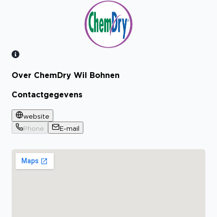
Over ChemDry Wil Bohnen
Bekijk certificaat
Contactgegevens
website
Phone
E-mail