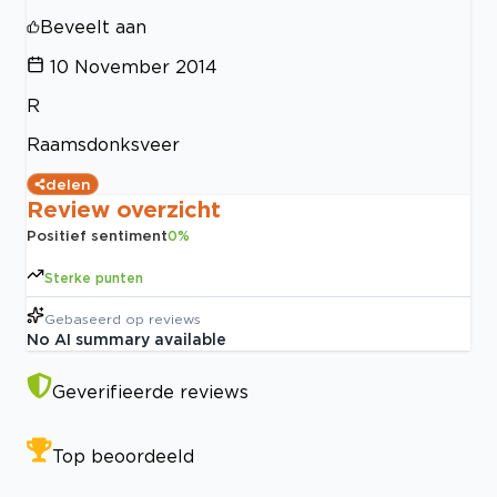
Beveelt aan
10 November 2014
R
Raamsdonksveer
delen
Review overzicht
Positief sentiment
0
%
Sterke punten
Gebaseerd op
reviews
No AI summary available
Geverifieerde reviews
Top beoordeeld