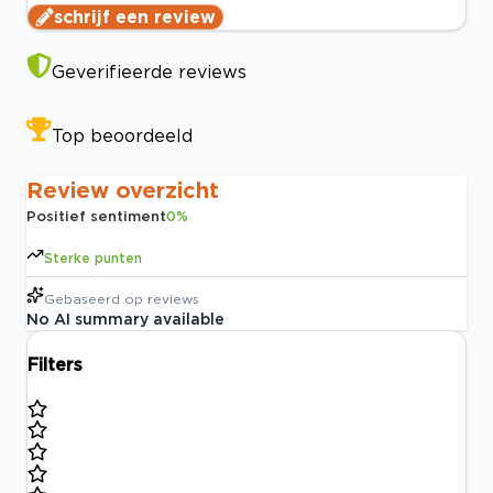
schrijf een review
Geverifieerde reviews
Top beoordeeld
Review overzicht
Positief sentiment
0
%
Sterke punten
Gebaseerd op
reviews
No AI summary available
Filters