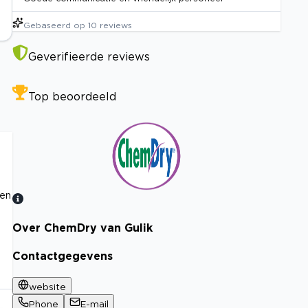
Gebaseerd op
10
reviews
Geverifieerde reviews
Top beoordeeld
ren
Over ChemDry van Gulik
Bekijk certificaat
Contactgegevens
website
Phone
E-mail