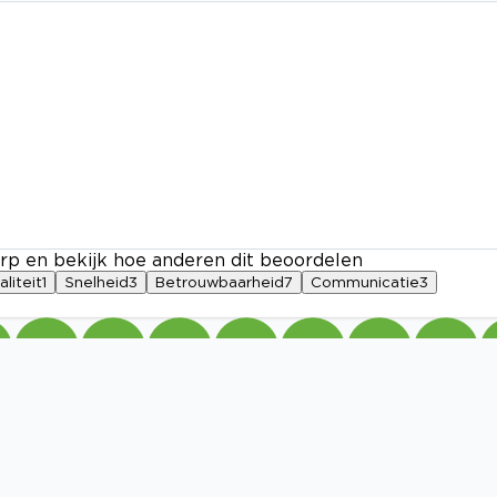
rp en bekijk hoe anderen dit beoordelen
aliteit
1
Snelheid
3
Betrouwbaarheid
7
Communicatie
3