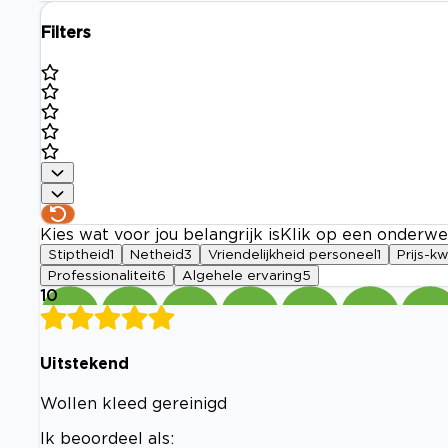
Filters
Kies wat voor jou belangrijk is
Klik op een onderwe
Stiptheid
1
Netheid
3
Vriendelijkheid personeel
1
Prijs-kw
Professionaliteit
6
Algehele ervaring
5
10
Uitstekend
Wollen kleed gereinigd
Ik beoordeel als: