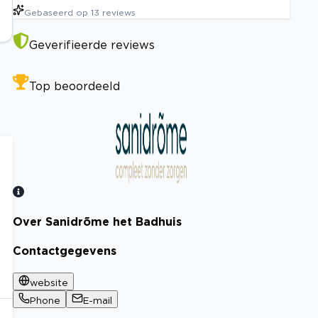
Gebaseerd op
13
reviews
Geverifieerde reviews
Top beoordeeld
Over Sanidrõme het Badhuis
Bekijk certificaat
Contactgegevens
website
Phone
E-mail