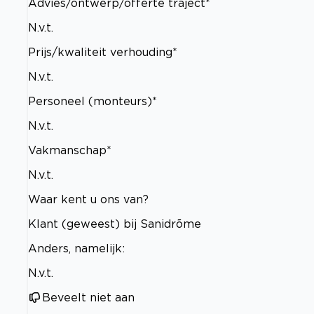
Advies/ontwerp/offerte traject*
N.v.t.
Prijs/kwaliteit verhouding*
N.v.t.
Personeel (monteurs)*
N.v.t.
Vakmanschap*
N.v.t.
Waar kent u ons van?
Klant (geweest) bij Sanidrõme
Anders, namelijk:
N.v.t.
Beveelt niet aan