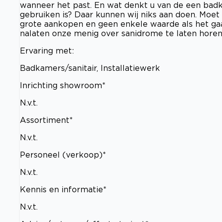
wanneer het past. En wat denkt u van de een badka
gebruiken is? Daar kunnen wij niks aan doen. Moet 
grote aankopen en geen enkele waarde als het ga
nalaten onze menig over sanidrome te laten horen
Ervaring met:
Badkamers/sanitair, Installatiewerk
Inrichting showroom*
N.v.t.
Assortiment*
N.v.t.
Personeel (verkoop)*
N.v.t.
Kennis en informatie*
N.v.t.